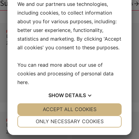
Susiję produktai
Peržiūrėti visus produktus
We and our partners use technologies,
including cookies, to collect information
about you for various purposes, including:
better user experience, functionality,
Rapsai
Rapsai
LG AUCKLAND
LG SCORPION
statistics and marketing. By clicking 'Accept
Žieminiai rapsai
Žieminiai rapsai
all cookies' you consent to these purposes.
You can read more about our use of
cookies and processing of personal data
here
.
SHOW
DETAILS
YES
ACCEPT ALL COOKIES
NO
YES
NO
NECESSARY
PREFERENCES
Rapsai
Rapsai
ONLY NECESSARY COOKIES
LG ADAPT
ARCHITECT
YES
NO
YES
NO
Žieminiai rapsai
Žieminiai rapsai