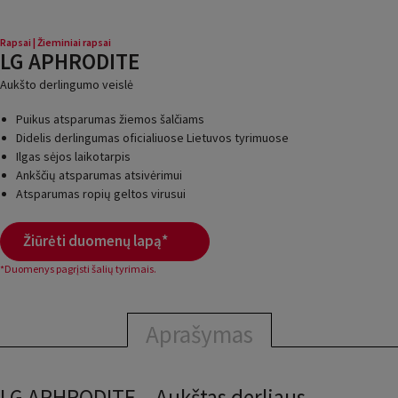
Rapsai
|
Žieminiai rapsai
LG APHRODITE
Aukšto derlingumo veislė
Puikus atsparumas žiemos šalčiams
Didelis derlingumas oficialiuose Lietuvos tyrimuose
Ilgas sėjos laikotarpis
Ankščių atsparumas atsivėrimui
Atsparumas ropių geltos virusui
Žiūrėti duomenų lapą*
*Duomenys pagrįsti šalių tyrimais.
Aprašymas
LG APHRODITE – Aukštas derliaus