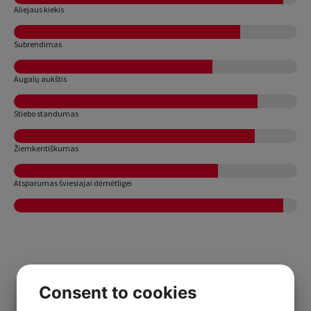
Aliejaus kiekis
Subrendimas
Augalų aukštis
Stiebo standumas
Žiemkentiškumas
Atsparumas šviesiajai dėmėtligei
Consent to cookies