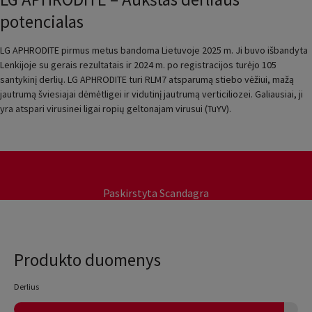
potencialas
LG APHRODITE pirmus metus bandoma Lietuvoje 2025 m. Ji buvo išbandyta
Lenkijoje su gerais rezultatais ir 2024 m. po registracijos turėjo 105
santykinį derlių. LG APHRODITE turi RLM7 atsparumą stiebo vėžiui, mažą
jautrumą šviesiajai dėmėtligei ir vidutinį jautrumą verticiliozei. Galiausiai, ji
yra atspari virusinei ligai ropių geltonajam virusui (TuYV).
Paskirstyta Scandagra
Produkto duomenys
Derlius